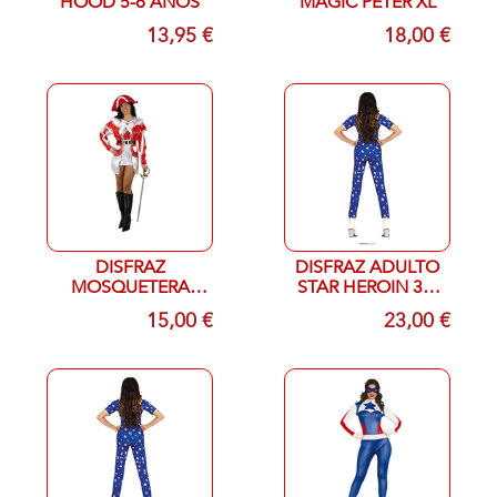
HOOD 5-6 AÑOS
MAGIC PETER XL
13,95 €
18,00 €
DISFRAZ
DISFRAZ ADULTO
MOSQUETERA
STAR HEROIN 36-
ADULTO T M-L
38 S
15,00 €
23,00 €