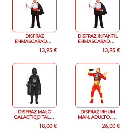
DISFRAZ
DISFRAZ INFANTIL
ENMASCARADO T
ENMASCARADO T
7-9 AÑOS
10-12 AÑOS
13,95 €
13,95 €
DISFRAZ MALO
DISFRAZ IRHUM
GALACTICO TALLA
MAN, ADULTO, 48
7-9 AÑOS
– 50 (M)
18,00 €
26,00 €