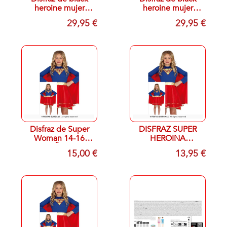
heroine mujer
heroine mujer
batgirl tallas 42-44
batgirl tallas 38-40
29,95 €
29,95 €
(L)
(M)
Disfraz de Super
DISFRAZ SUPER
Woman 14-16
HEROINA
AÑOS
INFANTIL Guirca
15,00 €
13,95 €
10-12 AÑOS