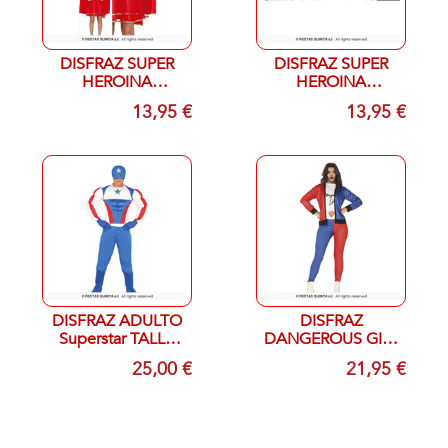
DISFRAZ SUPER
DISFRAZ SUPER
HEROINA
HEROINA
INFANTIL Guirca 7-
INFANTIL Guirca 5-
13,95 €
13,95 €
9 AÑOS
6 AÑOS
DISFRAZ ADULTO
DISFRAZ
Superstar TALLA
DANGEROUS GIRL
48-50/M
T- S
25,00 €
21,95 €