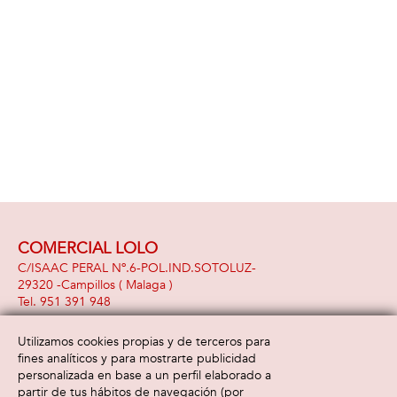
COMERCIAL LOLO
C/ISAAC PERAL Nº.6-POL.IND.SOTOLUZ-
29320 -
Campillos
( Malaga )
951 391 948
Utilizamos cookies propias y de terceros para
fines analíticos y para mostrarte publicidad
Información
Atención al cliente
personalizada en base a un perfil elaborado a
Aviso legal
Condiciones generales
partir de tus hábitos de navegación (por