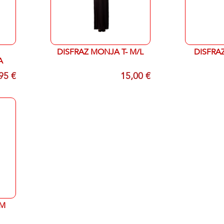
DISFRAZ MONJA T- M/L
DISFRA
A
95 €
15,00 €
 M