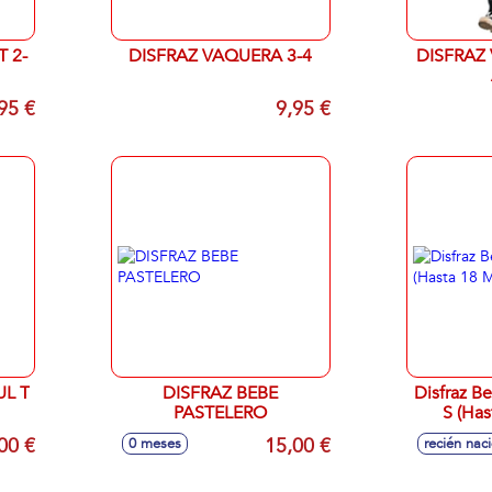
T 2-
DISFRAZ VAQUERA 3-4
DISFRAZ 
95 €
9,95 €
UL T
DISFRAZ BEBE
Disfraz Be
PASTELERO
S (Has
00 €
15,00 €
0 meses
recién nac