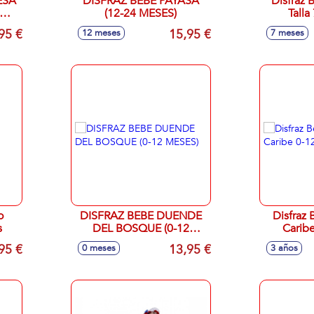
ESA
DISFRAZ BEBE PAYASA
Disfraz 
(12-24 MESES)
Talla
95 €
15,95 €
12 meses
7 meses
o
DISFRAZ BEBE DUENDE
Disfraz
s
DEL BOSQUE (0-12
Carib
MESES)
95 €
13,95 €
0 meses
3 años