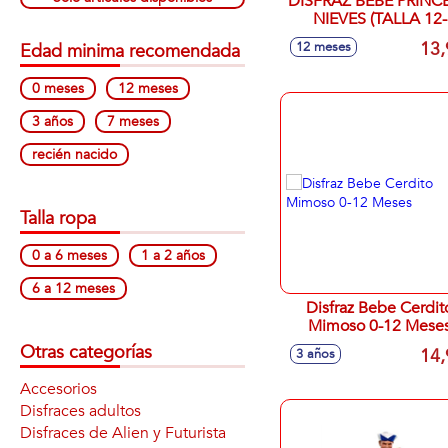
DISFRAZ BEBE PRINC
NIEVES (TALLA 12-
24MESES)
13,
12 meses
Edad minima recomendada
0 meses
12 meses
3 años
7 meses
recién nacido
Talla ropa
0 a 6 meses
1 a 2 años
6 a 12 meses
Disfraz Bebe Cerdit
Mimoso 0-12 Mese
Otras categorías
14,
3 años
Accesorios
Disfraces adultos
Disfraces de Alien y Futurista