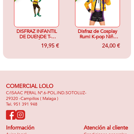
DISFRAZ INFANTIL
Disfraz de Cosplay
DE DUENDE T-3
Rumi K-pop Niña
(7/9 AÑOS)
para Carnaval 5-6
19,95 €
24,00 €
AÑOS
COMERCIAL LOLO
C/ISAAC PERAL Nº.6-POL.IND.SOTOLUZ-
29320 -
Campillos
( Malaga )
951 391 948
Información
Atención al cliente