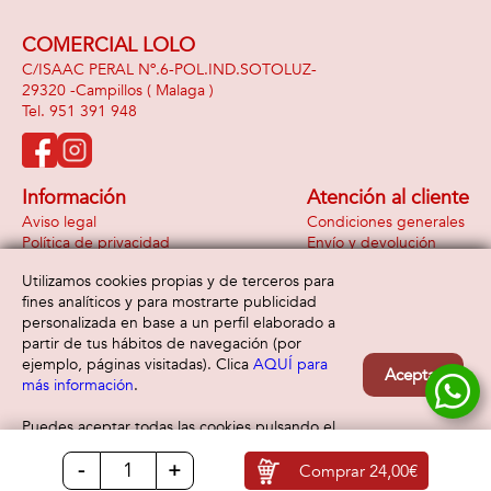
COMERCIAL LOLO
C/ISAAC PERAL Nº.6-POL.IND.SOTOLUZ-
29320 -
Campillos
( Malaga )
951 391 948
Información
Atención al cliente
Aviso legal
Condiciones generales
Política de privacidad
Envío y devolución
Política de cookies
Contacto
Utilizamos cookies propias y de terceros para
Formas de pago
fines analíticos y para mostrarte publicidad
personalizada en base a un perfil elaborado a
partir de tus hábitos de navegación (por
ejemplo, páginas visitadas). Clica
AQUÍ para
Aceptar
más información
.
Puedes aceptar todas las cookies pulsando el
botón “Aceptar” o configurarlas o rechazar su
-
+
uso clicando
AQUÍ
Comprar
24,00€