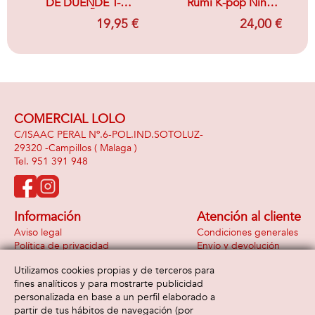
DE DUENDE T-3
Rumi K-pop Niña
(7/9 AÑOS)
para Carnaval 5-6
19,95 €
24,00 €
AÑOS
COMERCIAL LOLO
C/ISAAC PERAL Nº.6-POL.IND.SOTOLUZ-
29320 -
Campillos
( Malaga )
951 391 948
Información
Atención al cliente
Aviso legal
Condiciones generales
Política de privacidad
Envío y devolución
Política de cookies
Contacto
Utilizamos cookies propias y de terceros para
Formas de pago
fines analíticos y para mostrarte publicidad
personalizada en base a un perfil elaborado a
partir de tus hábitos de navegación (por