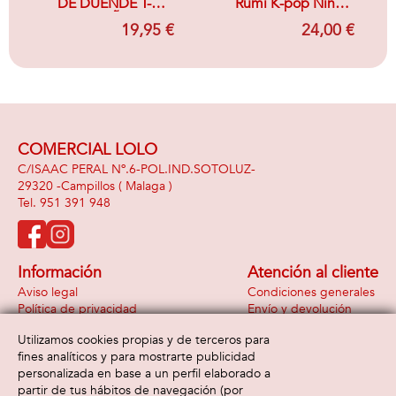
DE DUENDE T-3
Rumi K-pop Niña
(7/9 AÑOS)
para Carnaval 5-6
19,95 €
24,00 €
AÑOS
COMERCIAL LOLO
C/ISAAC PERAL Nº.6-POL.IND.SOTOLUZ-
29320 -
Campillos
( Malaga )
951 391 948
Información
Atención al cliente
Aviso legal
Condiciones generales
Política de privacidad
Envío y devolución
Política de cookies
Contacto
Utilizamos cookies propias y de terceros para
Formas de pago
fines analíticos y para mostrarte publicidad
personalizada en base a un perfil elaborado a
partir de tus hábitos de navegación (por