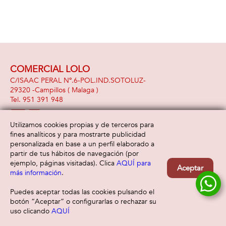
COMERCIAL LOLO
C/ISAAC PERAL Nº.6-POL.IND.SOTOLUZ-
29320 -
Campillos
( Malaga )
951 391 948
Utilizamos cookies propias y de terceros para
fines analíticos y para mostrarte publicidad
Información
Atención al cliente
personalizada en base a un perfil elaborado a
Aviso legal
Condiciones generales
partir de tus hábitos de navegación (por
Política de privacidad
Envío y devolución
ejemplo, páginas visitadas). Clica
AQUÍ para
Aceptar
Política de cookies
Contacto
más información
.
Formas de pago
Puedes aceptar todas las cookies pulsando el
botón “Aceptar” o configurarlas o rechazar su
uso clicando
AQUÍ
Filtrar
Borrar filtro