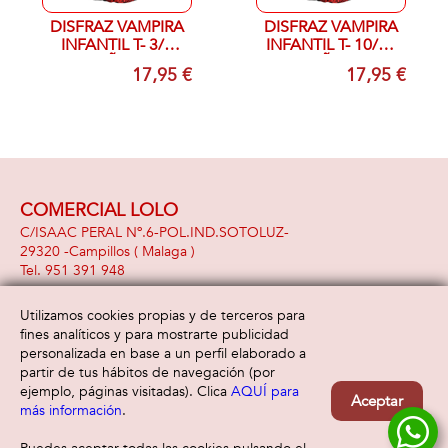
DISFRAZ VAMPIRA
DISFRAZ VAMPIRA
INFANTIL T- 3/4
INFANTIL T- 10/12
AÑOS
AÑOS
17,95 €
17,95 €
COMERCIAL LOLO
C/ISAAC PERAL Nº.6-POL.IND.SOTOLUZ-
29320 -
Campillos
( Malaga )
951 391 948
Utilizamos cookies propias y de terceros para
fines analíticos y para mostrarte publicidad
Información
Atención al cliente
personalizada en base a un perfil elaborado a
Aviso legal
Condiciones generales
partir de tus hábitos de navegación (por
Política de privacidad
Envío y devolución
ejemplo, páginas visitadas). Clica
AQUÍ para
Aceptar
Política de cookies
Contacto
más información
.
Formas de pago