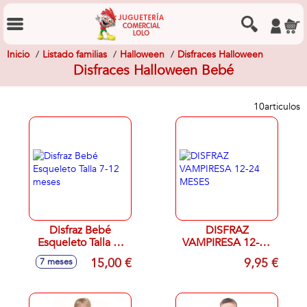
Inicio
Listado familias
Halloween
Disfraces Halloween
Disfraces Halloween Bebé
10
articulos
Disfraz Bebé
DISFRAZ
Esqueleto Talla 7-
VAMPIRESA 12-24
12 meses
MESES
15,00 €
9,95 €
7 meses