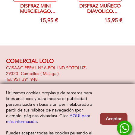
DISFRAZ MINI
DISFRAZ MUÑECO
MURCIELAGO
DIAVOLICO
INFANTIL T- 12/18
INFANTIL T- 18/24
15,95 €
15,95 €
MESES
MESES
COMERCIAL LOLO
C/ISAAC PERAL Nº.6-POL.IND.SOTOLUZ-
29320 -
Campillos
( Malaga )
951 391 948
Utilizamos cookies propias y de terceros para
fines analíticos y para mostrarte publicidad
Información
Atención al cliente
personalizada en base a un perfil elaborado a
Aviso legal
Condiciones generales
partir de tus hábitos de navegación (por
Política de privacidad
Envío y devolución
ejemplo, páginas visitadas). Clica
AQUÍ para
Aceptar
Política de cookies
Contacto
más información
.
Formas de pago
Puedes aceptar todas las cookies pulsando el