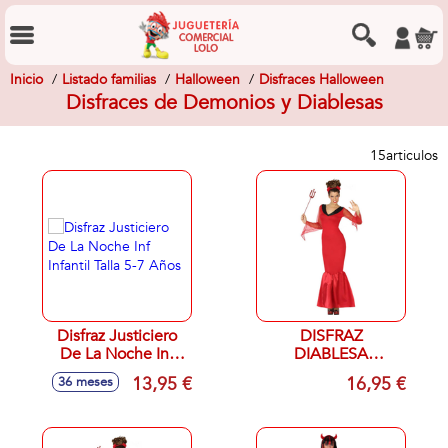
Inicio
Listado familias
Halloween
Disfraces Halloween
Disfraces de Demonios y Diablesas
15
articulos
Disfraz Justiciero
DISFRAZ
De La Noche Inf
DIABLESA
Infantil Talla 5-7
ADULTO T- M/L
13,95 €
16,95 €
36 meses
Años