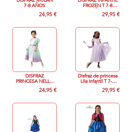
DISFRAZ MULAN
DISFRAZ INFANTIL
7-8 AÑOS
FROZEN T 7-8
AÑOS
24,95 €
29,95 €
DISFRAZ
Disfraz de princesa
PRINCESA NELLA
Lila infantil T 7-8
CLASSIC INF 5-6
AÑOS
24,95 €
29,95 €
AÑOS