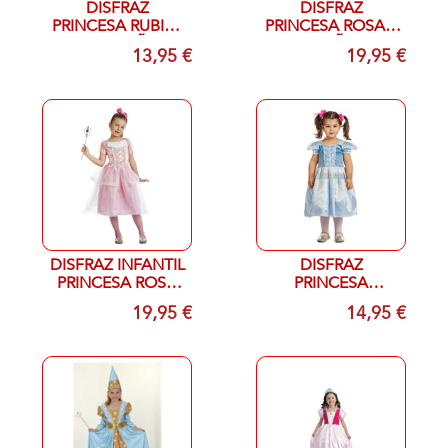
DISFRAZ
DISFRAZ
PRINCESA RUBIES
PRINCESA ROSA T
T M 7-9 AÑOS
5-6 AÑOS
13,95 €
19,95 €
DISFRAZ INFANTIL
DISFRAZ
PRINCESA ROSA
PRINCESA
CLARO T 7-9
LOBELLA T 3-4
19,95 €
14,95 €
AÑOS
AÑOS