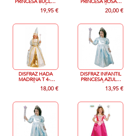
PRINCESA BUCLES
PRINCESA ROSA T
T L 112-14 AÑOS
10-12 AÑOS
19,95 €
20,00 €
DISFRAZ HADA
DISFRAZ INFANTIL
MADRINA T 4-6
PRINCESA AZUL T
AÑOS
2-4 AÑOS
18,00 €
13,95 €