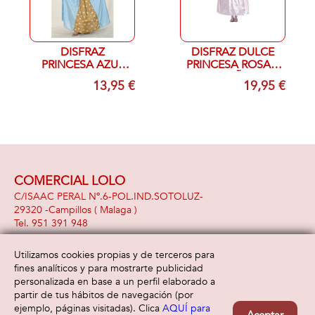
DISFRAZ
DISFRAZ DULCE
PRINCESA AZUL
PRINCESA ROSA T
MAGIC T 7-9
7-9 AÑOS
13,95 €
19,95 €
AÑOS
COMERCIAL LOLO
C/ISAAC PERAL Nº.6-POL.IND.SOTOLUZ-
29320 -
Campillos
( Malaga )
951 391 948
Utilizamos cookies propias y de terceros para
fines analíticos y para mostrarte publicidad
Información
Atención al cliente
personalizada en base a un perfil elaborado a
Aviso legal
Condiciones generales
partir de tus hábitos de navegación (por
Política de privacidad
Envío y devolución
ejemplo, páginas visitadas). Clica
AQUÍ para