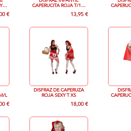
E
DISFRAZ INFANTIL
DISFR
Y T
CAPERUCITA ROJA T/10-
CAPERUCI
12
00 €
13,95 €
DISFRAZ DE CAPERUZA
DISFR
M/L
ROJA SEXY T XS
CAPERUCI
00 €
18,00 €