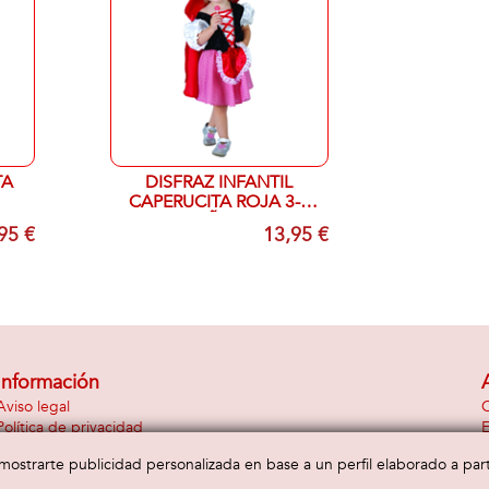
TA
DISFRAZ INFANTIL
CAPERUCITA ROJA 3-4
AÑOS
95 €
13,95 €
Información
Aviso legal
C
Política de privacidad
E
Política de cookies
a mostrarte publicidad personalizada en base a un perfil elaborado a pa