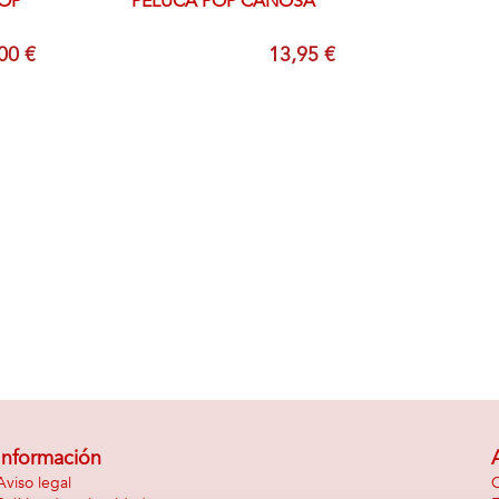
POP
PELUCA POP CANOSA
00 €
13,95 €
Información
Aviso legal
C