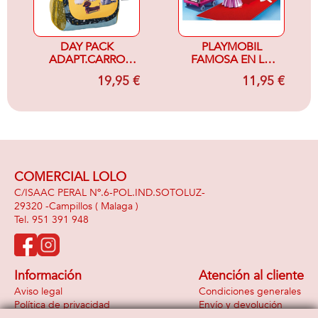
DAY PACK
PLAYMOBIL
ADAPT.CARRO
FAMOSA EN LA
THE SECRET LIFE
ALFOMBRA ROJA
19,95 €
11,95 €
OF
COMERCIAL LOLO
C/ISAAC PERAL Nº.6-POL.IND.SOTOLUZ-
29320 -
Campillos
( Malaga )
951 391 948
Información
Atención al cliente
Aviso legal
Condiciones generales
Política de privacidad
Envío y devolución