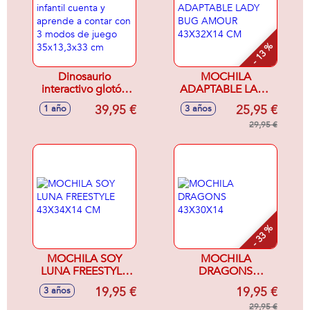
- 13 %
Dinosaurio
MOCHILA
interactivo glotón
ADAPTABLE LADY
infantil cuenta y
BUG AMOUR
39,95 €
25,95 €
1 año
3 años
aprende a contar
43X32X14 CM
con 3 modos de
29,95 €
juego 35x13,3x33
cm
- 33 %
MOCHILA SOY
MOCHILA
LUNA FREESTYLE
DRAGONS
43X34X14 CM
43X30X14
19,95 €
19,95 €
3 años
29,95 €