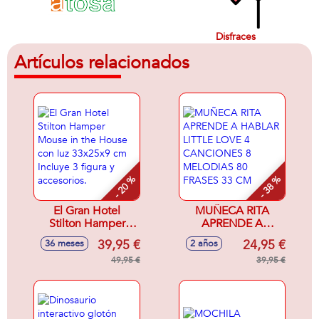
Disfraces
Artículos relacionados
- 20 %
- 38 %
El Gran Hotel
MUÑECA RITA
Stilton Hamper
APRENDE A
Mouse in the
HABLAR LITTLE
39,95 €
24,95 €
36 meses
2 años
House con luz
LOVE 4
33x25x9 cm
49,95 €
CANCIONES 8
39,95 €
Incluye 3 figura y
MELODIAS 80
accesorios.
FRASES 33 CM