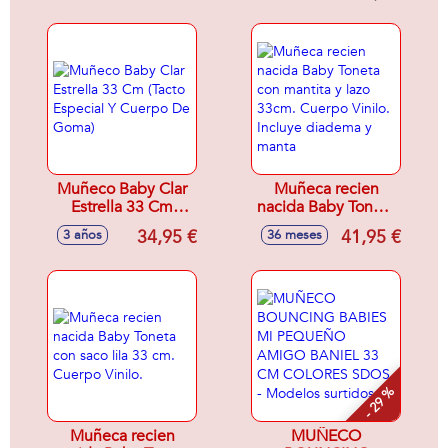
Muñeco Baby Clar
Muñeca recien
Estrella 33 Cm
nacida Baby Toneta
(Tacto Especial Y
con mantita y lazo
34,95 €
41,95 €
3 años
36 meses
Cuerpo De Goma)
33cm. Cuerpo
Vinilo. Incluye
diadema y manta
- 29 %
Muñeca recien
MUÑECO