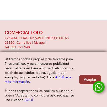
COMERCIAL LOLO
C/ISAAC PERAL Nº.6-POL.IND.SOTOLUZ-
29320 -
Campillos
( Malaga )
951 391 948
Utilizamos cookies propias y de terceros para
fines analíticos y para mostrarte publicidad
Información
Atención al cliente
personalizada en base a un perfil elaborado a
Aviso legal
Condiciones generales
partir de tus hábitos de navegación (por
Política de privacidad
Envío y devolución
ejemplo, páginas visitadas). Clica
AQUÍ para
Aceptar
Política de cookies
Contacto
más información
.
Formas de pago
Puedes aceptar todas las cookies pulsando el
botón “Aceptar” o configurarlas o rechazar su
uso clicando
AQUÍ
Filtrar
Borrar filtro