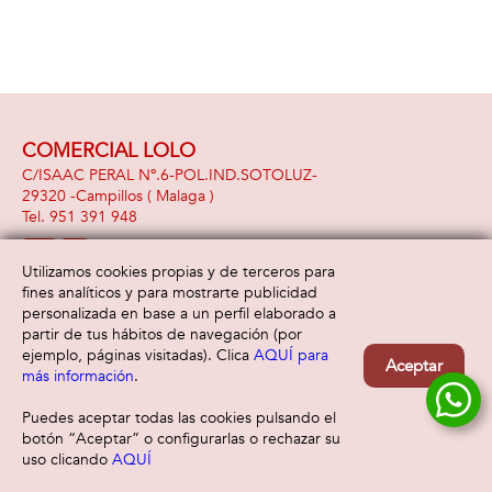
COMERCIAL LOLO
C/ISAAC PERAL Nº.6-POL.IND.SOTOLUZ-
29320 -
Campillos
( Malaga )
951 391 948
Utilizamos cookies propias y de terceros para
fines analíticos y para mostrarte publicidad
Información
Atención al cliente
personalizada en base a un perfil elaborado a
Aviso legal
Condiciones generales
partir de tus hábitos de navegación (por
Política de privacidad
Envío y devolución
ejemplo, páginas visitadas). Clica
AQUÍ para
Aceptar
Política de cookies
Contacto
más información
.
Formas de pago
Puedes aceptar todas las cookies pulsando el
botón “Aceptar” o configurarlas o rechazar su
uso clicando
AQUÍ
Filtrar
Borrar filtro