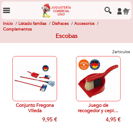
Inicio
Listado familias
Disfraces
Accesorios
Complementos
Escobas
2
articulos
Conjunto Fregona
Juego de
Vileda
recogedor y cepillo
de mano clásico
9,95 €
4,95 €