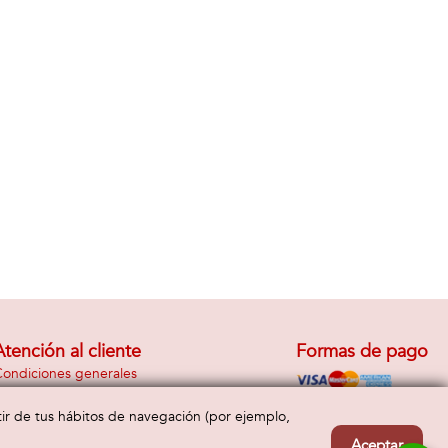
Atención al cliente
Formas de pago
ondiciones generales
nvío y devolución
Contacto
rtir de tus hábitos de navegación (por ejemplo,
Aceptar