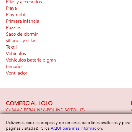
Pilas y accesorios
Playa
Playmobil
Primera infancia
Puzzles
Saco de dormir
sillones y sillas
Textil
Vehiculos
Vehiculos bateria o gran
tamaño
Ventilador
COMERCIAL LOLO
C/ISAAC PERAL Nº.6-POL.IND.SOTOLUZ-
29320 -
Campillos
( Malaga )
951 391 948
Utilizamos cookies propias y de terceros para fines analíticos y par
páginas visitadas). Clica
AQUÍ para más información
.