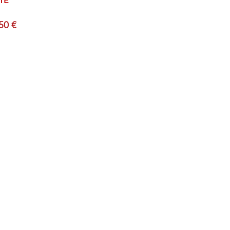
TE
50 €