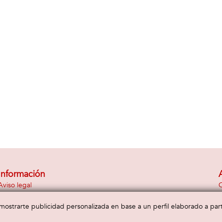
Información
Aviso legal
C
Política de privacidad
E
Política de cookies
a mostrarte publicidad personalizada en base a un perfil elaborado a pa