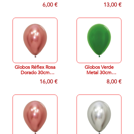
13cm Sempertex
Sempertex R12-
6,00 €
13,00 €
R5-009 (100)
981 (50)
Globos Réflex Rosa
Globos Verde
Dorado 30cm
Metal 30cm
Sempertex R12-
Sempertex R12-
16,00 €
8,00 €
968 (50)
530 (50)