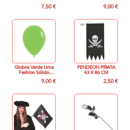
30cm Sempertex
45cm Sempertex
7,50 €
9,00 €
R12-061 (50)
R18-061 (15)
Globos Verde Lima
PENDEON PIRATA
Fashion Sólido
43 X 86 CM
45cm Sempertex
9,00 €
2,50 €
R18-031 (15)