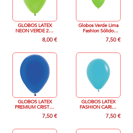
GLOBOS LATEX
Globos Verde Lima
NEON VERDE 230
Fashion Sólido
r-12 bolsas de 50
30cm Sempertex
8,00 €
7,50 €
R12-031 (50)
GLOBOS LATEX
GLOBOS LATEX
PREMIUM CRISTAL
FASHION CARIBE
AZUL 340 r-12 50
038 r-12
7,50 €
7,50 €
globos