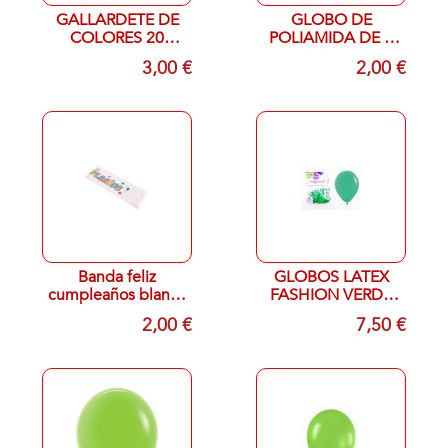
GALLARDETE DE
GLOBO DE
COLORES 20
POLIAMIDA DE 1
METROS
METRO COLOR
3,00 €
2,00 €
PLATA
Banda feliz
GLOBOS LATEX
cumpleaños blanca
FASHION VERDE
letras en multicolor
30 CTM 50
2,00 €
7,50 €
UNIDADES R-12