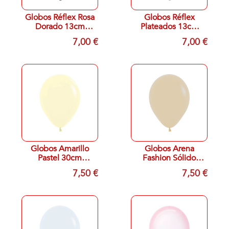
Globos Réflex Rosa
Globos Réflex
Dorado 13cm
Plateados 13cm
Sempertex R5-968
Sempertex R5-981
7,00 €
7,00 €
(50)
(50)
Globos Amarillo
Globos Arena
Pastel 30cm
Fashion Sólido
Sempertex R12-
30cm Sempertex
7,50 €
7,50 €
620 (50)
R12-071 (50