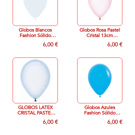
Globos Blancos
Globos Rosa Pastel
Fashion Sólido
Cristal 13cm
13cm Sempertex
Sempertex R5-309
6,00 €
6,00 €
R5-005 (100)
(100)
GLOBOS LATEX
Globos Azules
CRISTAL PASTEL
Fashion Sólido
AZUL 12,5CTM 100
13cm Sempertex
6,00 €
6,00 €
UNIDA
R5-040 (100)