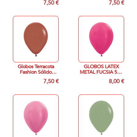
7,50 €
7,50 €
R-12
Globos Terracota
GLOBOS LATEX
Fashion Sólido
METAL FUCSIA 512
30cm R12-072 (50)
R-12
7,50 €
8,00 €