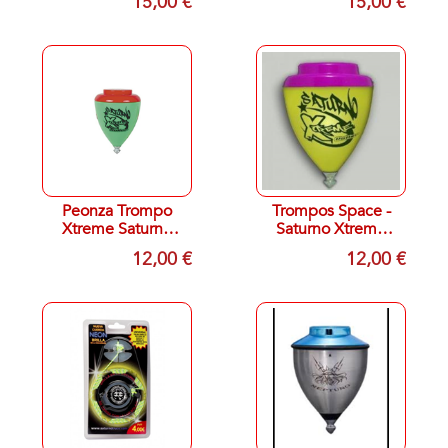
15,00 €
15,00 €
ROLLER +BOLSITA
PORTATROMPO
DE REGALO
Peonza Trompo
Trompos Space -
Xtreme Saturno
Saturno Xtreme
Roller Original
Roller (ST04)
12,00 €
12,00 €
Surtidas
SURTIDOS
COLORES