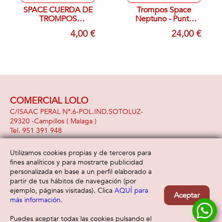
SPACE CUERDA DE
Trompos Space
TROMPOS
Neptuno - Punta
LUMINISCENTE
Fija
4,00 €
24,00 €
COMERCIAL LOLO
C/ISAAC PERAL Nº.6-POL.IND.SOTOLUZ-
29320 -
Campillos
( Malaga )
951 391 948
Utilizamos cookies propias y de terceros para
fines analíticos y para mostrarte publicidad
Información
Atención al cliente
personalizada en base a un perfil elaborado a
Aviso legal
Condiciones generales
partir de tus hábitos de navegación (por
Política de privacidad
Envío y devolución
ejemplo, páginas visitadas). Clica
AQUÍ para
Aceptar
Política de cookies
Contacto
más información
.
Formas de pago
Puedes aceptar todas las cookies pulsando el