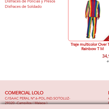
Disfraces de Policías y Presos
Disfraces de Soldado
-
Traje multicolor Over 
Rainbow T M
34,
6
COMERCIAL LOLO
C/ISAAC PERAL Nº.6-POL.IND.SOTOLUZ-
29320 -
Campillos
( Malaga )
951 391 948