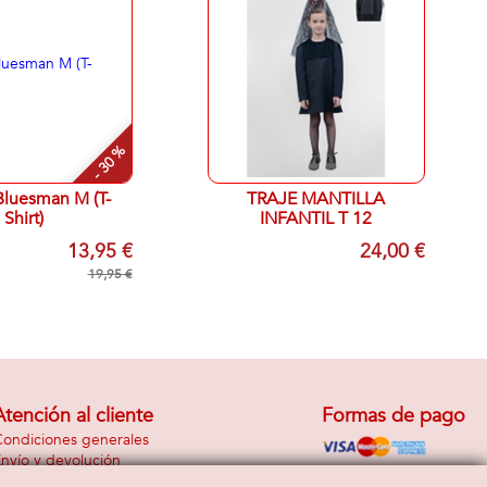
- 30 %
Bluesman M (T-
TRAJE MANTILLA
Shirt)
INFANTIL T 12
13,95 €
24,00 €
19,95 €
Atención al cliente
Formas de pago
ondiciones generales
nvío y devolución
Contacto