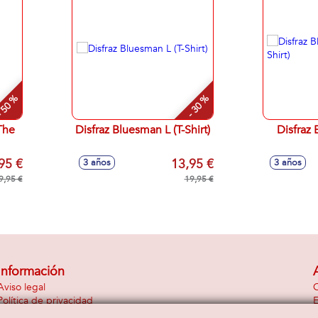
 50 %
- 30 %
The
Disfraz Bluesman L (T-Shirt)
Disfraz 
95 €
13,95 €
3 años
3 años
9,95 €
19,95 €
Información
Aviso legal
C
Política de privacidad
E
Política de cookies