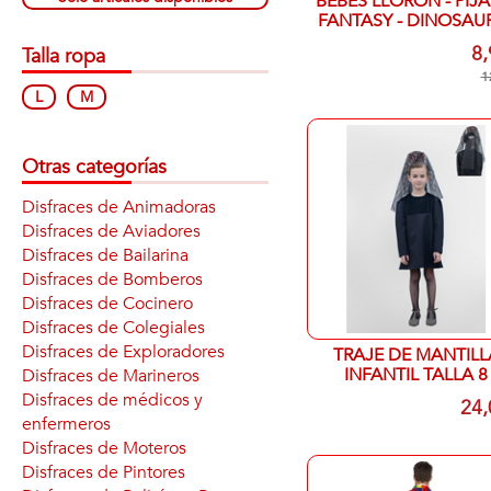
BEBES LLORON - PIJ
FANTASY - DINOSAU
8,
Talla ropa
1
L
M
Otras categorías
Disfraces de Animadoras
Disfraces de Aviadores
Disfraces de Bailarina
Disfraces de Bomberos
Disfraces de Cocinero
Disfraces de Colegiales
Disfraces de Exploradores
TRAJE DE MANTILL
INFANTIL TALLA 8
Disfraces de Marineros
Disfraces de médicos y
24,
enfermeros
Disfraces de Moteros
Disfraces de Pintores