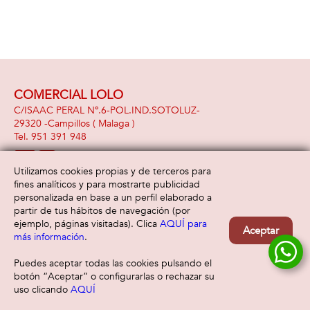
COMERCIAL LOLO
C/ISAAC PERAL Nº.6-POL.IND.SOTOLUZ-
29320 -
Campillos
( Malaga )
951 391 948
Utilizamos cookies propias y de terceros para
fines analíticos y para mostrarte publicidad
Información
Atención al cliente
personalizada en base a un perfil elaborado a
Aviso legal
Condiciones generales
partir de tus hábitos de navegación (por
Política de privacidad
Envío y devolución
ejemplo, páginas visitadas). Clica
AQUÍ para
Aceptar
Política de cookies
Contacto
más información
.
Formas de pago
Puedes aceptar todas las cookies pulsando el
botón “Aceptar” o configurarlas o rechazar su
uso clicando
AQUÍ
Filtrar
Borrar filtro