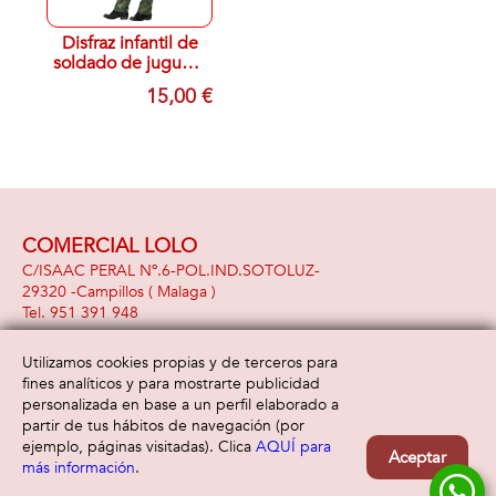
Disfraz infantil de
soldado de juguete
verde TALLA
15,00 €
SURTIDA
COMERCIAL LOLO
C/ISAAC PERAL Nº.6-POL.IND.SOTOLUZ-
29320 -
Campillos
( Malaga )
951 391 948
Utilizamos cookies propias y de terceros para
fines analíticos y para mostrarte publicidad
Información
Atención al cliente
personalizada en base a un perfil elaborado a
Aviso legal
Condiciones generales
partir de tus hábitos de navegación (por
Política de privacidad
Envío y devolución
ejemplo, páginas visitadas). Clica
AQUÍ para
Aceptar
Política de cookies
Contacto
más información
.
Formas de pago