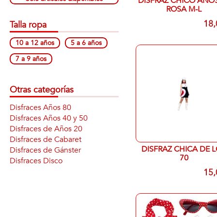
DISFRAZ CHICO AÑOS 60
ROSA M-L
18,
Talla ropa
10 a 12 años
5 a 6 años
7 a 9 años
Otras categorías
Disfraces Años 80
Disfraces Años 40 y 50
Disfraces de Años 20
Disfraces de Cabaret
DISFRAZ CHICA DE 
Disfraces de Gánster
70
Disfraces Disco
15,