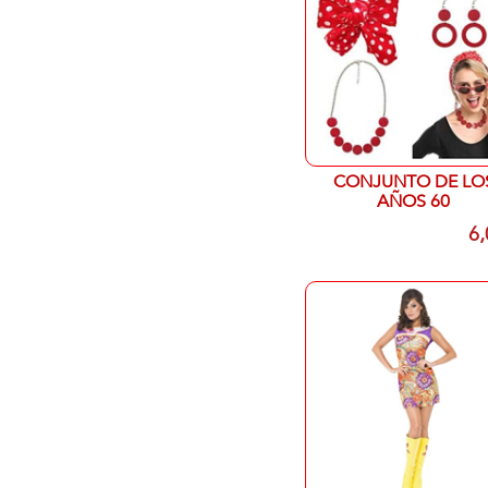
CONJUNTO DE LO
AÑOS 60
6,