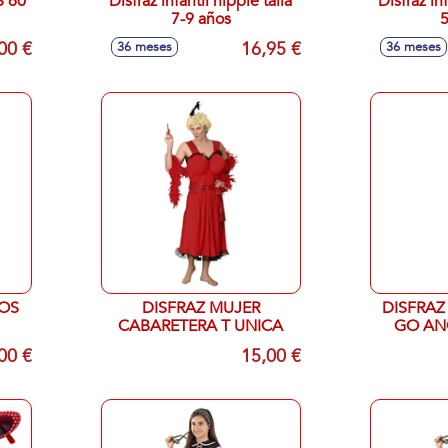
Disfraz infantil hippie talla
Disfraz inf
7-9 años
5
00 €
16,95 €
36 meses
36 meses
LOS
DISFRAZ MUJER
DISFRAZ
CABARETERA T UNICA
GO AN
00 €
15,00 €