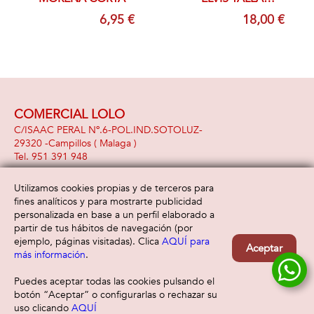
UNICA
6,95 €
18,00 €
COMERCIAL LOLO
C/ISAAC PERAL Nº.6-POL.IND.SOTOLUZ-
29320 -
Campillos
( Malaga )
951 391 948
Utilizamos cookies propias y de terceros para
fines analíticos y para mostrarte publicidad
Información
Atención al cliente
personalizada en base a un perfil elaborado a
Aviso legal
Condiciones generales
partir de tus hábitos de navegación (por
Política de privacidad
Envío y devolución
ejemplo, páginas visitadas). Clica
AQUÍ para
Aceptar
Política de cookies
Contacto
más información
.
Formas de pago
Puedes aceptar todas las cookies pulsando el
botón “Aceptar” o configurarlas o rechazar su
uso clicando
AQUÍ
Filtrar
Borrar filtro