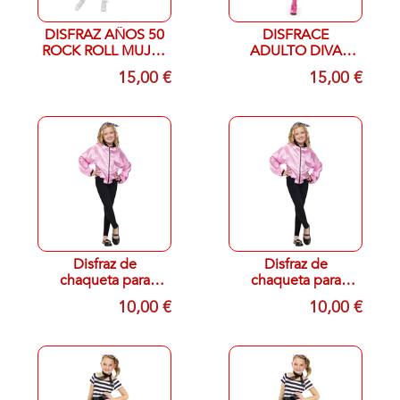
DISFRAZ AÑOS 50
DISFRACE
ROCK ROLL MUJER
ADULTO DIVA
AD T-S SMIFFYS
DISCO
15,00 €
15,00 €
45515
Disfraz de
Disfraz de
chaqueta para
chaqueta para
mujer Fun World
mujer Fun World
10,00 €
10,00 €
12-14 AÑOS DE
AÑOS 50 TALLA 8-
LOS AÑOS 50
10