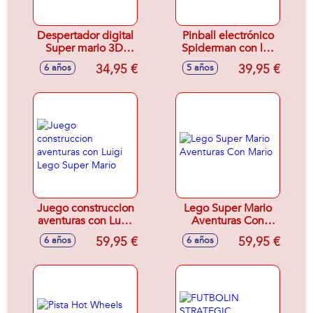
Despertador digital
Pinball electrónico
Super mario 3D.
Spiderman con luz
Con efectos de
y sonido
34,95 €
39,95 €
6 años
5 años
sonido.
53,7x6x26,3cm
15x10x20cm
Juego construccion
Lego Super Mario
aventuras con Luigi
Aventuras Con
Lego Super Mario
Mario
59,95 €
59,95 €
6 años
6 años