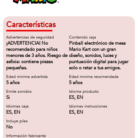
Características
Advertencias de seguridad
Contenido caja
¡ADVERTENCIA! No
Pinball electrónico de mesa
recomendado para niños
Mario Kart con un gran
menores de 3 años. Riesgo de
diseño, sonidos, luces y
asfixia: contiene piezas
puntuación digital para jugar
pequeñas.
solo o retar a tus amigos.
Edad minima advertida
Edad minima recomendada
5 años
5 años
Emite sonidos
Idioma producto
Si
ES, EN
Idiomas caja
Idiomas instrucciones
ES, EN
ES, EN
Incluye pilas
No
Información fabricante