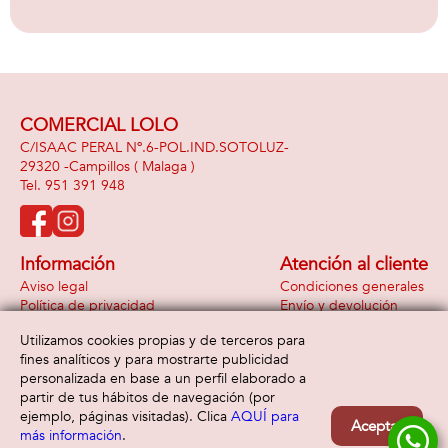
COMERCIAL LOLO
C/ISAAC PERAL Nº.6-POL.IND.SOTOLUZ-
29320 -
Campillos
( Malaga )
951 391 948
Información
Atención al cliente
Aviso legal
Condiciones generales
Política de privacidad
Envío y devolución
Política de cookies
Contacto
Utilizamos cookies propias y de terceros para
Formas de pago
fines analíticos y para mostrarte publicidad
personalizada en base a un perfil elaborado a
partir de tus hábitos de navegación (por
ejemplo, páginas visitadas). Clica
AQUÍ para
Aceptar
más información
.