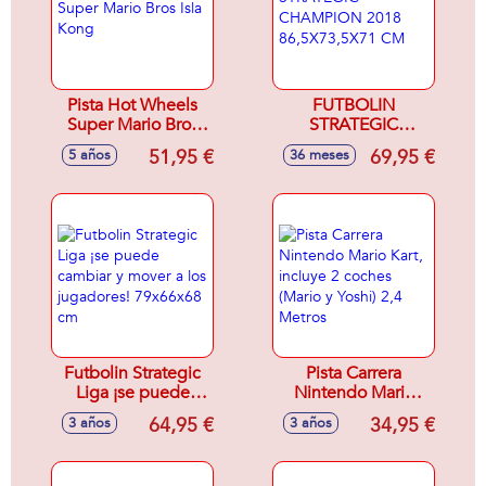
Pista Hot Wheels
FUTBOLIN
Super Mario Bros
STRATEGIC
Isla Kong
CHAMPION 2018
51,95 €
69,95 €
5 años
36 meses
86,5X73,5X71 CM
Futbolin Strategic
Pista Carrera
Liga ¡se puede
Nintendo Mario
cambiar y mover a
Kart, incluye 2
64,95 €
34,95 €
3 años
3 años
los jugadores!
coches (Mario y
79x66x68 cm
Yoshi) 2,4 Metros