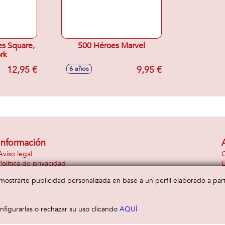
es Square,
500 Héroes Marvel
rk
12,95 €
9,95 €
6 años
Información
Aviso legal
C
Política de privacidad
E
Política de cookies
a mostrarte publicidad personalizada en base a un perfil elaborado a pa
figurarlas o rechazar su uso clicando
AQUÍ