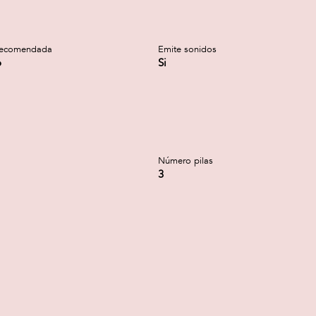
recomendada
Emite sonidos
o
Si
Número pilas
3