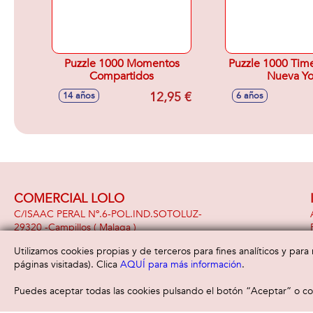
Puzzle 1000 Momentos
Puzzle 1000 Tim
Compartidos
Nueva Yo
12,95 €
14 años
6 años
COMERCIAL LOLO
C/ISAAC PERAL Nº.6-POL.IND.SOTOLUZ-
29320 -
Campillos
( Malaga )
951 391 948
Utilizamos cookies propias y de terceros para fines analíticos y par
páginas visitadas). Clica
AQUÍ para más información
.
Puedes aceptar todas las cookies pulsando el botón “Aceptar” o con