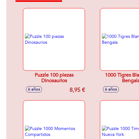
Puzzle 100 piezas
1000 Tigres Bl
Dinosaurios
Bengal
8,95 €
6 años
6 años