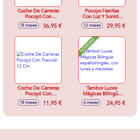
Coche De Carreras
Pocoyo Nanitas
Pocoyó Con
Con Luz Y Sonido
Sonidos ¡Si Choca
22X18,5X26 Cm
36,95 €
29,95 €
18 meses
12 meses
Cambia De
Direccion!
28X20X17,5 Cm
NOVEDAD
Coche De Carreras
Tambor Luces
Pocoyó Con
Mágicas Bilingüe
Tracción 12 Cm
español/inglés, con
11,95 €
24,95 €
18 meses
6 meses
lunes y melodias