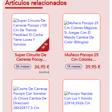
Artículos relacionados
- 36 %
Super Circuito De
Muñeco Pocoyo 25
Carreras Pocoyo
Cm Colores
¡150 Cm De Tramos
Mágicos, Si Juegas
34,95 €
39,95 €
36 meses
18 meses
Flexibles! El Coche
Con El Mando
Tiene Luces Y
54,95 €
Cambia De Color
Sonidos
(Bilingüe)