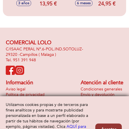
Cm-12Kg
español/inglés, con
13,95 €
24,95 €
3 años
6 meses
Diametro3,8 cm
lunes y melodias
COMERCIAL LOLO
C/ISAAC PERAL Nº.6-POL.IND.SOTOLUZ-
29320 -
Campillos
( Malaga )
951 391 948
Información
Atención al cliente
Aviso legal
Condiciones generales
Política de privacidad
Envío y devolución
Política de cookies
Contacto
Utilizamos cookies propias y de terceros para
Formas de pago
fines analíticos y para mostrarte publicidad
personalizada en base a un perfil elaborado a
partir de tus hábitos de navegación (por
ejemplo, páginas visitadas). Clica
AQUÍ para