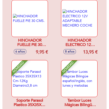
HINCHADOR
HINCHADOR
FUELLE PIE 30
ELECTRICO 12V
CMS.
ADAPTABLE
9,95 €
13,95 €
6 años
8 años
MECHERO COCHE
NOVEDAD
NOVEDAD
Soporte Parasol
Tambor Luces
Plastico 35X35X13
Mágicas Bilingüe