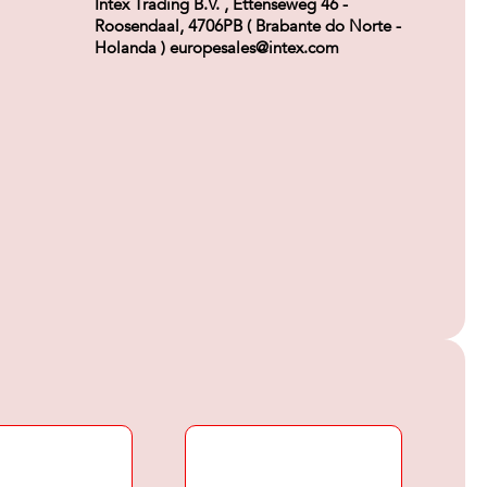
Intex Trading B.V. , Ettenseweg 46 -
Roosendaal, 4706PB ( Brabante do Norte -
Holanda ) europesales@intex.com