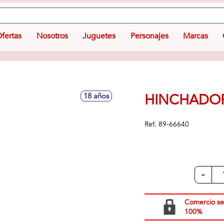
fertas
Nosotros
Juguetes
Personajes
Marcas
HINCHADOR 
18 años
Ref.
89-66640
-
Comercio s
100%