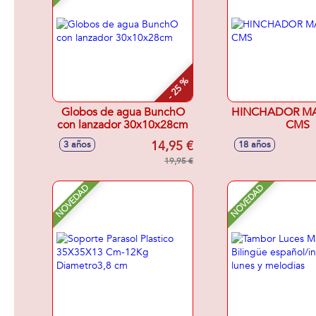
- 25 %
Globos de agua BunchO
HINCHADOR MA
con lanzador 30x10x28cm
CMS
14,95 €
3 años
18 años
19,95 €
NOVEDAD
NOVEDAD