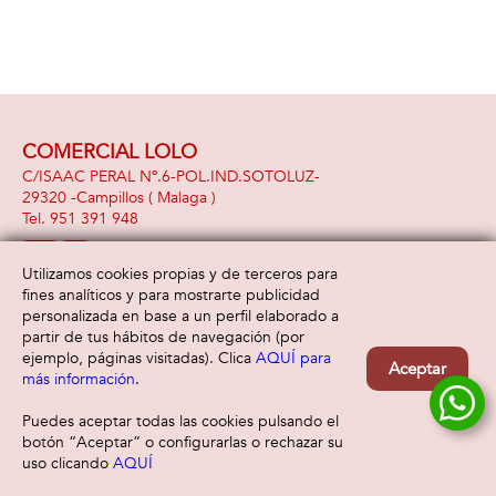
COMERCIAL LOLO
C/ISAAC PERAL Nº.6-POL.IND.SOTOLUZ-
29320 -
Campillos
( Malaga )
951 391 948
Utilizamos cookies propias y de terceros para
fines analíticos y para mostrarte publicidad
Información
Atención al cliente
personalizada en base a un perfil elaborado a
Aviso legal
Condiciones generales
partir de tus hábitos de navegación (por
Política de privacidad
Envío y devolución
ejemplo, páginas visitadas). Clica
AQUÍ para
Aceptar
Política de cookies
Contacto
más información
.
Formas de pago
Puedes aceptar todas las cookies pulsando el
botón “Aceptar” o configurarlas o rechazar su
uso clicando
AQUÍ
Filtrar
Borrar filtro