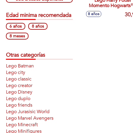
Lego Harry Potter
Momento Hogwarts
Clase De Encantamien
30,
8 años
Edad minima recomendada
6 años
8 años
8 meses
Otras categorías
Lego Batman
Lego city
Lego classic
Lego creator
Lego Disney
Lego duplo
Lego friends
Lego Jurasisic World
Lego Marvel Avengers
Lego Minecraft
Lego Minifigures