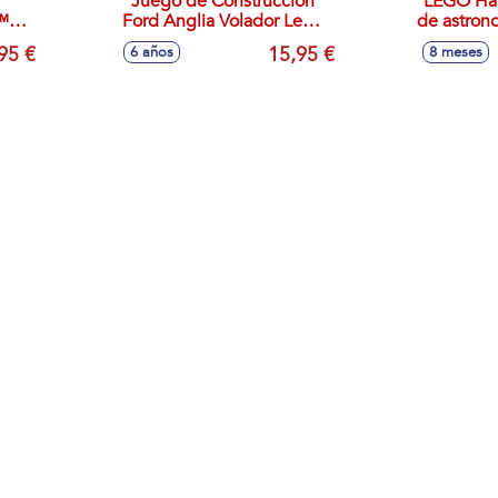
Juego de Construccion
LEGO Harr
™:
Ford Anglia Volador Lego
de astron
tos
Harry Potter
95 €
15,95 €
6 años
8 meses