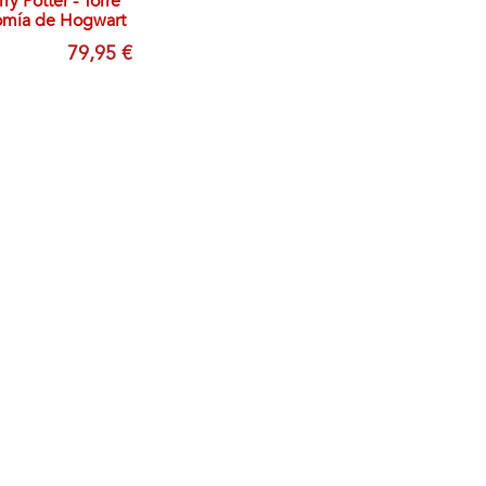
y Potter - Torre
omía de Hogwart
79,95 €