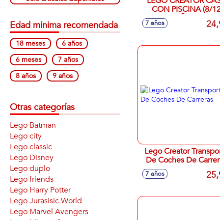
LEGO CREATOR CASA
CON PISCINA (8/1
AÑOS)
24,
7 años
Edad minima recomendada
18 meses
6 años
6 meses
7 años
8 años
9 años
Otras categorías
Lego Batman
Lego city
Lego classic
Lego Creator Transpo
Lego Disney
De Coches De Carrer
Lego duplo
25,
7 años
Lego friends
Lego Harry Potter
Lego Jurasisic World
Lego Marvel Avengers