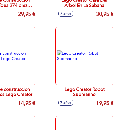
e Construccion
Lego Creator Casa Del
ídea 274 piezas
Árbol En La Sabana
 Botanicals
29,95 €
30,95 €
7 años
e construccion
Lego Creator Robot
os Lego Creator
Submarino
14,95 €
19,95 €
7 años