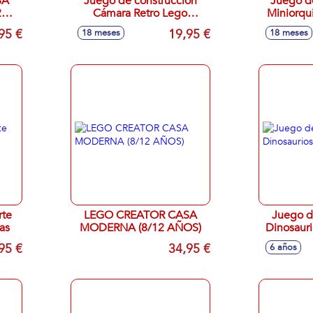
Juego de construccion
Juego d
2
Cámara Retro Lego
Miniorqu
Creator
Lego
95 €
19,95 €
18 meses
18 meses
rte
LEGO CREATOR CASA
Juego d
as
MODERNA (8/12 AÑOS)
Dinosauri
95 €
34,95 €
6 años