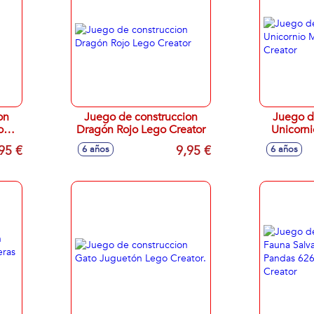
on
Juego de construccion
Juego d
on
Dragón Rojo Lego Creator
Unicorn
tor
95 €
9,95 €
6 años
6 años