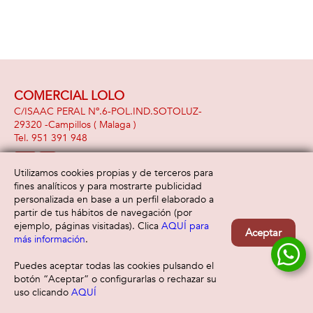
COMERCIAL LOLO
C/ISAAC PERAL Nº.6-POL.IND.SOTOLUZ-
29320 -
Campillos
( Malaga )
951 391 948
Utilizamos cookies propias y de terceros para
fines analíticos y para mostrarte publicidad
Información
Atención al cliente
personalizada en base a un perfil elaborado a
Aviso legal
Condiciones generales
partir de tus hábitos de navegación (por
Política de privacidad
Envío y devolución
ejemplo, páginas visitadas). Clica
AQUÍ para
Aceptar
Política de cookies
Contacto
más información
.
Formas de pago
Puedes aceptar todas las cookies pulsando el
botón “Aceptar” o configurarlas o rechazar su
uso clicando
AQUÍ
Filtrar
Borrar filtro