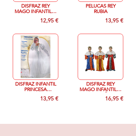
DISFRAZ REY
PELUCAS REY
MAGO INFANTIL T-
RUBIA
6/12 MESES
12,95 €
13,95 €
(COLORES SURT)
DISFRAZ INFANTIL
DISFRAZ REY
PRINCESA
MAGO INFANTIL T-
BLANCA T 7-9
10/12 AÑOS
13,95 €
16,95 €
AÑOS
COLORES SURT