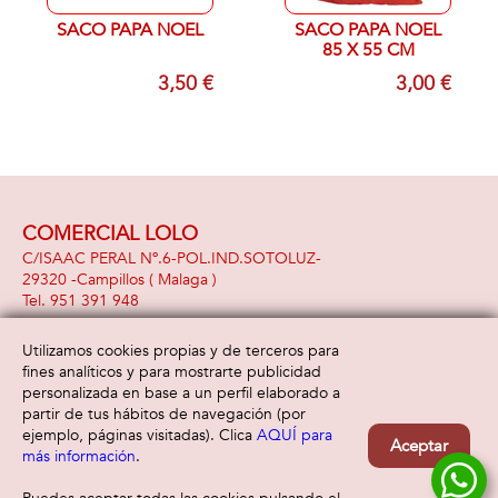
SACO PAPA NOEL
SACO PAPA NOEL
85 X 55 CM
3,50 €
3,00 €
COMERCIAL LOLO
C/ISAAC PERAL Nº.6-POL.IND.SOTOLUZ-
29320 -
Campillos
( Malaga )
951 391 948
Utilizamos cookies propias y de terceros para
fines analíticos y para mostrarte publicidad
Información
Atención al cliente
personalizada en base a un perfil elaborado a
Aviso legal
Condiciones generales
partir de tus hábitos de navegación (por
Política de privacidad
Envío y devolución
ejemplo, páginas visitadas). Clica
AQUÍ para
Aceptar
Política de cookies
Contacto
más información
.
Formas de pago