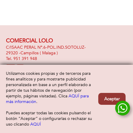
COMERCIAL LOLO
C/ISAAC PERAL Nº.6-POL.IND.SOTOLUZ-
29320 -
Campillos
( Malaga )
951 391 948
Utilizamos cookies propias y de terceros para
fines analíticos y para mostrarte publicidad
Información
Atención al cliente
personalizada en base a un perfil elaborado a
Aviso legal
Condiciones generales
partir de tus hábitos de navegación (por
Política de privacidad
Envío y devolución
ejemplo, páginas visitadas). Clica
AQUÍ para
Aceptar
Política de cookies
Contacto
más información
.
Formas de pago
Puedes aceptar todas las cookies pulsando el
botón “Aceptar” o configurarlas o rechazar su
uso clicando
AQUÍ
Filtrar
Borrar filtro