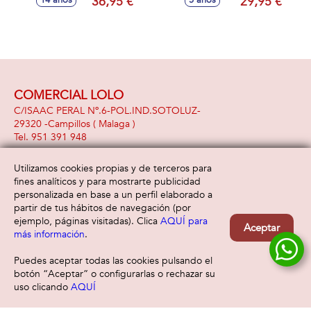
36,95 €
29,95 €
14 años
5 años
COMERCIAL LOLO
C/ISAAC PERAL Nº.6-POL.IND.SOTOLUZ-
29320 -
Campillos
( Malaga )
951 391 948
Utilizamos cookies propias y de terceros para
fines analíticos y para mostrarte publicidad
Información
Atención al cliente
personalizada en base a un perfil elaborado a
Aviso legal
Condiciones generales
partir de tus hábitos de navegación (por
Política de privacidad
Envío y devolución
ejemplo, páginas visitadas). Clica
AQUÍ para
Aceptar
Política de cookies
Contacto
más información
.
Formas de pago
Puedes aceptar todas las cookies pulsando el
botón “Aceptar” o configurarlas o rechazar su
uso clicando
AQUÍ
Filtrar
Borrar filtro