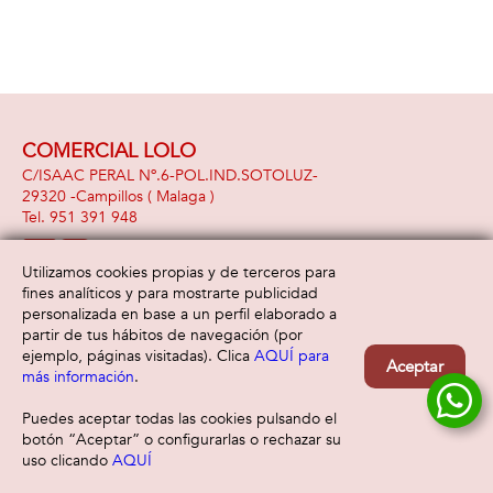
COMERCIAL LOLO
C/ISAAC PERAL Nº.6-POL.IND.SOTOLUZ-
29320 -
Campillos
( Malaga )
951 391 948
Utilizamos cookies propias y de terceros para
fines analíticos y para mostrarte publicidad
Información
Atención al cliente
personalizada en base a un perfil elaborado a
Aviso legal
Condiciones generales
partir de tus hábitos de navegación (por
Política de privacidad
Envío y devolución
ejemplo, páginas visitadas). Clica
AQUÍ para
Aceptar
Política de cookies
Contacto
más información
.
Formas de pago
Puedes aceptar todas las cookies pulsando el
botón “Aceptar” o configurarlas o rechazar su
uso clicando
AQUÍ
Filtrar
Borrar filtro