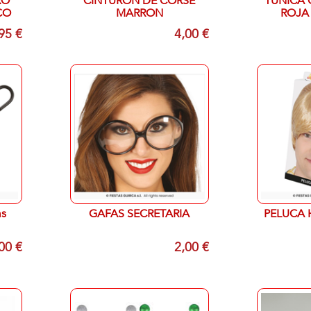
RO
CINTURON DE CORSE
TUNICA
CO
MARRON
ROJA
95 €
4,00 €
ms
GAFAS SECRETARIA
PELUCA 
00 €
2,00 €