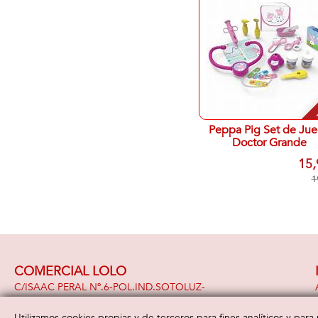
-
Peppa Pig Set de Ju
Doctor Grande
15,
1
COMERCIAL LOLO
C/ISAAC PERAL Nº.6-POL.IND.SOTOLUZ-
29320 -
Campillos
( Malaga )
951 391 948
Utilizamos cookies propias y de terceros para fines analíticos y par