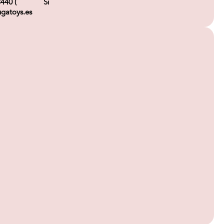
3440 (
Si
gatoys.es