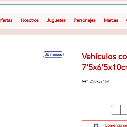
fertas
Nosotros
Juguetes
Personajes
Marcas
Vehículos co
36 meses
7'5x6'5x10
Ref.
250-22464
-
Comercio s