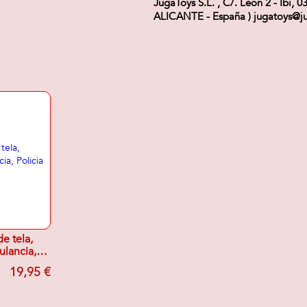
JugaToys S.L. , C/. Leon 2 - Ibi, 0
ALICANTE - España ) jugatoys@ju
e tela,
lancia,
eros 10cm
19,95 €