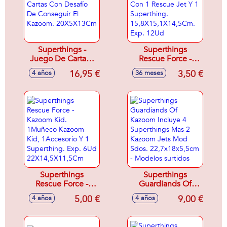
Superthings -
Superthings
Juego De Cartas -
Rescue Force -
69 Cartas Con
Kazoom Jet. Sobre
16,95 €
3,50 €
4 años
36 meses
Desafío De
Con 1 Rescue Jet Y
Conseguir El
1 Superthing.
Kazoom.
15,8X15,1X14,5Cm.
20X5X13Cm
Exp. 12Ud
Superthings
Superthings
Rescue Force -
Guardiands Of
Kazoom Kid.
Kazoom Incluye 4
5,00 €
9,00 €
4 años
4 años
1Muñeco Kazoom
Superthings Mas 2
Kid, 1Accesorio Y 1
Kazoom Jets Mod
Superthing. Exp.
Sdos.