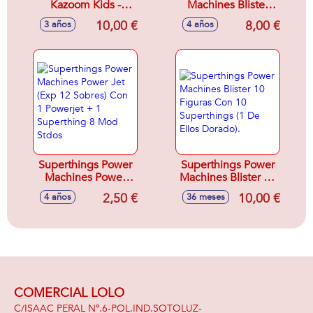
Kazoom Kids -
Machines Blister
Blister10 Figurine
Powerjet Con 2
10,00 €
8,00 €
3 años
4 años
1X6 Con 10
Powerjets + 4
Superthings (1
Superthings (1 De
Dorado)
Ellos Plateado).
Superthings Power
Superthings Power
Machines Power
Machines Blister 10
Jet (Exp 12 Sobres)
Figuras Con 10
2,50 €
10,00 €
4 años
36 meses
Con 1 Powerjet + 1
Superthings (1 De
Superthing 8 Mod
Ellos Dorado).
Stdos
COMERCIAL LOLO
C/ISAAC PERAL Nº.6-POL.IND.SOTOLUZ-