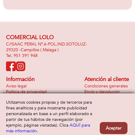
cm, 37 cm altura
lateral, asas para
asiento
transportar y para
colgar en espalda,
81,5x63x60 cm, 22
cm altura asiento,
reposacabezas 25
cm
COMERCIAL LOLO
C/ISAAC PERAL Nº.6-POL.IND.SOTOLUZ-
29320 -
Campillos
( Malaga )
951 391 948
Información
Atención al cliente
Aviso legal
Condiciones generales
Política de privacidad
Envío y devolución
Política de cookies
Contacto
Utilizamos cookies propias y de terceros para
Formas de pago
fines analíticos y para mostrarte publicidad
personalizada en base a un perfil elaborado a
partir de tus hábitos de navegación (por
ejemplo, páginas visitadas). Clica
AQUÍ para
Aceptar
más información
.