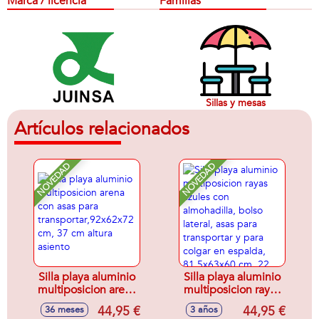
Marca / licencia
Familias
Sillas y mesas
Artículos relacionados
NOVEDAD
NOVEDAD
Silla playa aluminio
Silla playa aluminio
multiposicion arena
multiposicion rayas
con asas para
azules con
44,95 €
44,95 €
36 meses
3 años
transportar,92x62x72
almohadilla, bolso