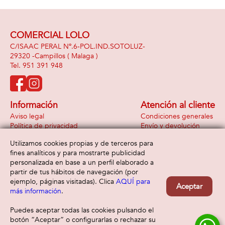
COMERCIAL LOLO
C/ISAAC PERAL Nº.6-POL.IND.SOTOLUZ-
29320 -
Campillos
( Malaga )
951 391 948
Información
Atención al cliente
Aviso legal
Condiciones generales
Política de privacidad
Envío y devolución
Política de cookies
Contacto
Utilizamos cookies propias y de terceros para
Formas de pago
fines analíticos y para mostrarte publicidad
personalizada en base a un perfil elaborado a
partir de tus hábitos de navegación (por
ejemplo, páginas visitadas). Clica
AQUÍ para
Aceptar
más información
.
Puedes aceptar todas las cookies pulsando el
botón “Aceptar” o configurarlas o rechazar su