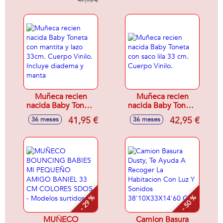
33 cm cuerpo duro
47,95 €
Muñeca recien
Muñeca recien
nacida Baby Toneta
nacida Baby Toneta
con mantita y lazo
con saco lila 33 cm.
41,95 €
42,95 €
36 meses
36 meses
33cm. Cuerpo
Cuerpo Vinilo.
Vinilo. Incluye
diadema y manta
- 29 %
- 50 %
MUÑECO
Camion Basura