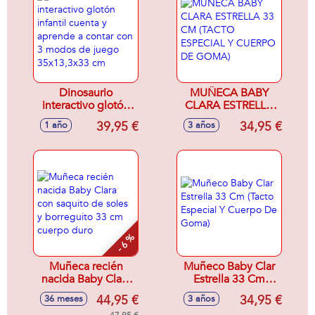
Dinosaurio
MUÑECA BABY
interactivo glotón
CLARA ESTRELLA
infantil cuenta y
33 CM (TACTO
39,95 €
34,95 €
1 año
3 años
aprende a contar
ESPECIAL Y
con 3 modos de
CUERPO DE
juego 35x13,3x33
GOMA)
cm
- 6 %
Muñeca recién
Muñeco Baby Clar
nacida Baby Clara
Estrella 33 Cm
con saquito de
(Tacto Especial Y
44,95 €
34,95 €
36 meses
3 años
soles y borreguito
Cuerpo De Goma)