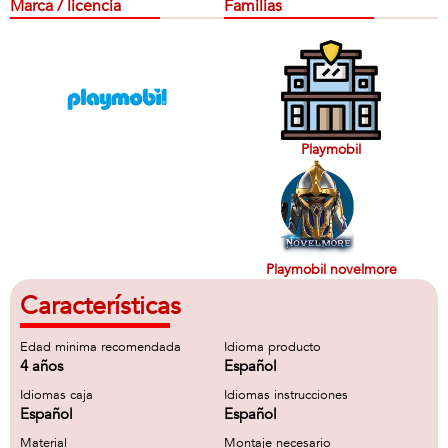
Marca / licencia
Familias
Playmobil
Playmobil novelmore
Características
Edad minima recomendada
Idioma producto
4 años
Español
Idiomas caja
Idiomas instrucciones
Español
Español
Material
Montaje necesario