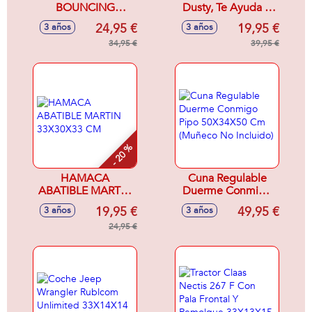
BOUNCING
Dusty, Te Ayuda A
BABIES MI
Recoger La
24,95 €
19,95 €
3 años
3 años
PEQUEÑO AMIGO
Habitacion Con Luz
BANIEL 33 CM
34,95 €
Y Sonidos
39,95 €
COLORES SDOS. -
38'10X33X14'60
Modelos surtidos
Cm
- 20 %
HAMACA
Cuna Regulable
ABATIBLE MARTIN
Duerme Conmigo
33X30X33 CM
Pipo 50X34X50 Cm
19,95 €
49,95 €
3 años
3 años
(Muñeco No
24,95 €
Incluido)