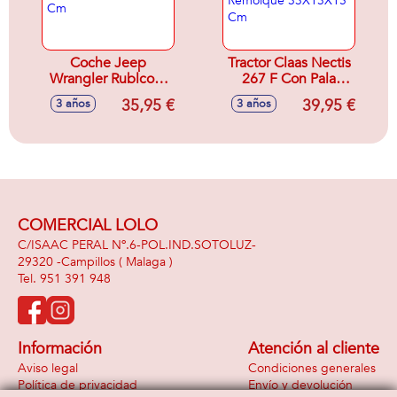
Coche Jeep
Tractor Claas Nectis
Wrangler Rublcom
267 F Con Pala
Unlimited
Frontal Y Remolque
35,95 €
39,95 €
3 años
3 años
33X14X14 Cm
33X13X15 Cm
COMERCIAL LOLO
C/ISAAC PERAL Nº.6-POL.IND.SOTOLUZ-
29320 -
Campillos
( Malaga )
951 391 948
Información
Atención al cliente
Aviso legal
Condiciones generales
Política de privacidad
Envío y devolución