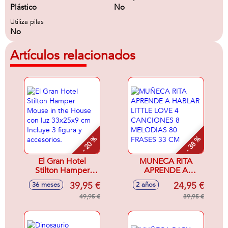
Plástico
No
Utiliza pilas
No
Artículos relacionados
- 20 %
- 38 %
El Gran Hotel
MUÑECA RITA
Stilton Hamper
APRENDE A
Mouse in the
HABLAR LITTLE
39,95 €
24,95 €
36 meses
2 años
House con luz
LOVE 4
33x25x9 cm
49,95 €
CANCIONES 8
39,95 €
Incluye 3 figura y
MELODIAS 80
accesorios.
FRASES 33 CM