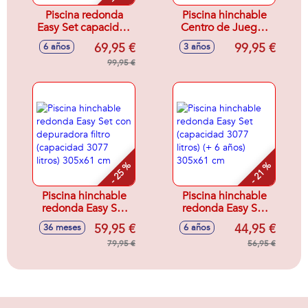
Piscina redonda
Piscina hinchable
Easy Set capacidad
Centro de Juegos
5621 litros
arco iris con
69,95 €
99,95 €
6 años
3 años
366x76Cm
tobogan
99,95 €
2,95x1,91x1,09 cm
206 litros (+2 años)
- 25 %
- 21 %
Piscina hinchable
Piscina hinchable
redonda Easy Set
redonda Easy Set
con depuradora
(capacidad 3077
59,95 €
44,95 €
36 meses
6 años
filtro (capacidad
litros) (+ 6 años)
3077 litros) 305x61
79,95 €
305x61 cm
56,95 €
cm