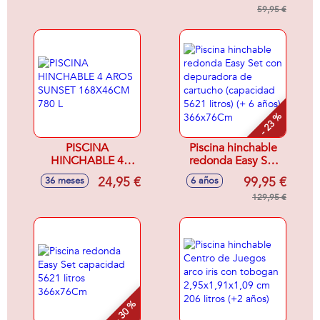
litros) (1/3
cm
59,95 €
años)61x22 cm -
Modelos surtidos
- 23 %
PISCINA
Piscina hinchable
HINCHABLE 4
redonda Easy Set
AROS SUNSET
con depuradora de
24,95 €
99,95 €
36 meses
6 años
168X46CM 780 L
cartucho
(capacidad 5621
129,95 €
litros) (+ 6 años)
366x76Cm
- 30 %