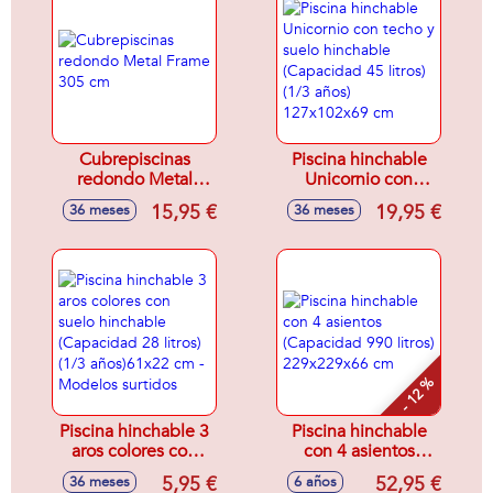
Cubrepiscinas
Piscina hinchable
redondo Metal
Unicornio con
Frame 305 cm
techo y suelo
15,95 €
19,95 €
36 meses
36 meses
hinchable
(Capacidad 45
litros) (1/3 años)
127x102x69 cm
- 12 %
Piscina hinchable 3
Piscina hinchable
aros colores con
con 4 asientos
suelo hinchable
(Capacidad 990
5,95 €
52,95 €
36 meses
6 años
(Capacidad 28
litros) 229x229x66