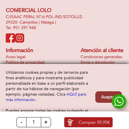
COMERCIAL LOLO
C/ISAAC PERAL Nº.6-POL.IND.SOTOLUZ-
29320 -
Campillos
( Malaga )
951 391 948
Información
Atención al cliente
Aviso legal
Condiciones generales
Política de privacidad
Envío y devolución
Política de cookies
Contacto
Utilizamos cookies propias y de terceros para
Formas de pago
fines analíticos y para mostrarte publicidad
personalizada en base a un perfil elaborado a
partir de tus hábitos de navegación (por
ejemplo, páginas visitadas). Clica
AQUÍ para
Aceptar
más información
.
Puedes aceptar todas las cookies pulsando el
botón “Aceptar” o configurarlas o rechazar su
-
+
uso clicando
AQUÍ
Comprar
59,95€