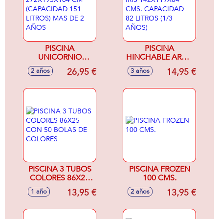
PISCINA
PISCINA
UNICORNIO
HINCHABLE ARCO
272X193X104 CM
IRIS 142X119X84
26,95 €
14,95 €
2 años
3 años
(CAPACIDAD 151
CMS. CAPACIDAD
LITROS) MAS DE 2
82 LITROS (1/3
AÑOS
AÑOS)
PISCINA 3 TUBOS
PISCINA FROZEN
COLORES 86X25
100 CMS.
CON 50 BOLAS DE
13,95 €
13,95 €
1 año
2 años
COLORES