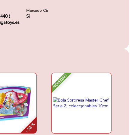
Marcado CE
3440 (
Si
gatoys.es
NOVEDAD
- 33 %