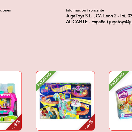
cciones
Información fabricante
JugaToys S.L. , C/. Leon 2 - Ibi, 0
ALICANTE - España ) jugatoys@ju
NOVEDAD
NOVEDAD
- 33 %
- 24 %