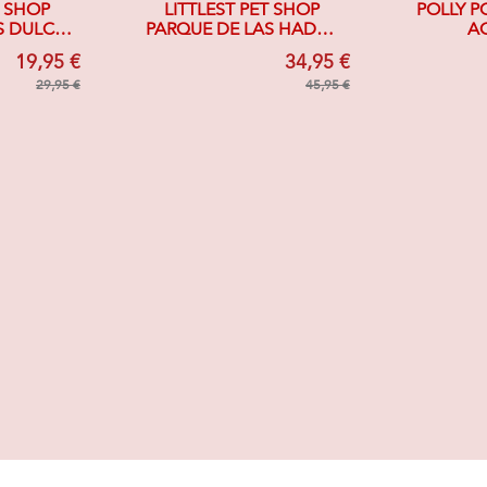
T SHOP
LITTLEST PET SHOP
POLLY P
S DULCES
PARQUE DE LAS HADAS
A
ATITA
MAGICAS C/ FIGURAS
19,95 €
34,95 €
VA
EXCLUSIVAS
29,95 €
45,95 €