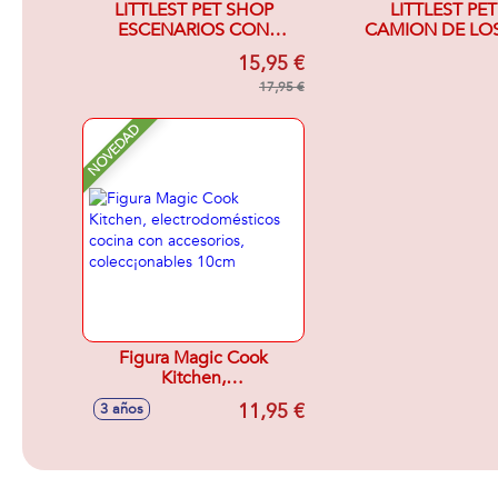
LITTLEST PET SHOP
LITTLEST PE
ESCENARIOS CON
CAMION DE LO
ESTILO
INCLUYE G
15,95 €
EXCLUSI
17,95 €
NOVEDAD
Figura Magic Cook
Kitchen,
electrodomésticos cocina
11,95 €
3 años
con accesorios,
colecc¡onables 10cm