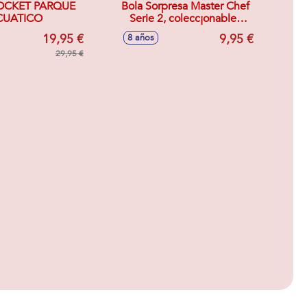
OCKET PARQUE
Bola Sorpresa Master Chef
CUATICO
Serie 2, colecc¡onables
10cm
19,95 €
9,95 €
8 años
29,95 €