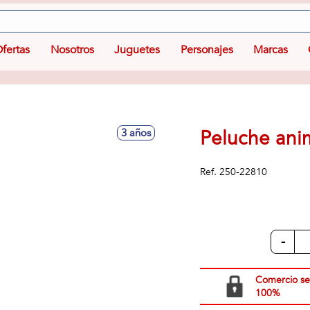
fertas
Nosotros
Juguetes
Personajes
Marcas
Peluche ani
3 años
Ref.
250-22810
-
Comercio s
100%