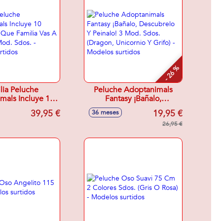
- 26 %
lia Peluche
Peluche Adoptanimals
mals Incluye 10
Fantasy ¡Bañalo,
s ¿Que Familia
Descubrelo Y Peinalo! 3
39,95 €
19,95 €
36 meses
escatar? Mod.
Mod. Sdos. (Dragon,
Modelos surtidos
Unicornio Y Grifo) -
26,95 €
Modelos surtidos