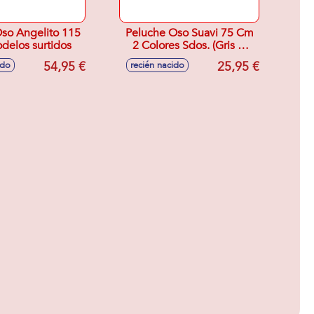
so Angelito 115
Peluche Oso Suavi 75 Cm
delos surtidos
2 Colores Sdos. (Gris O
Rosa) - Modelos surtidos
54,95 €
25,95 €
ido
recién nacido