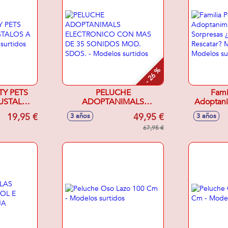
- 26 %
TY PETS
PELUCHE
Fami
USTALOS
ADOPTANIMALS
Adoptani
ELECTRONICO CON MAS
Sorpresa
19,95 €
49,95 €
3 años
3 años
s
DE 35 SONIDOS MOD.
Vas A R
SDOS. - Modelos surtidos
67,95 €
Sdos. - 