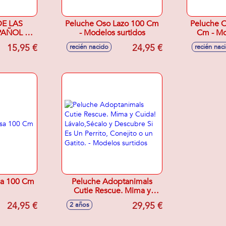
E LAS
Peluche Oso Lazo 100 Cm
Peluche O
PAÑOL E
- Modelos surtidos
Cm - Mo
M CAJA
15,95 €
24,95 €
recién nacido
recién nac
sa 100 Cm
Peluche Adoptanimals
Cutie Rescue. Mima y
Cuida! Lávalo,Sécalo y
24,95 €
29,95 €
2 años
Descubre Si Es Un Perrito,
Conejito o un Gatito. -