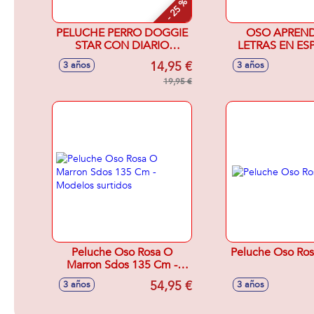
- 25 %
PELUCHE PERRO DOGGIE
OSO APREND
STAR CON DIARIO
LETRAS EN ES
MAGICO REVERSIBLE
INGLES 33C
14,95 €
3 años
3 años
19,95 €
Peluche Oso Rosa O
Peluche Oso Ro
Marron Sdos 135 Cm -
Modelos surtidos
54,95 €
3 años
3 años