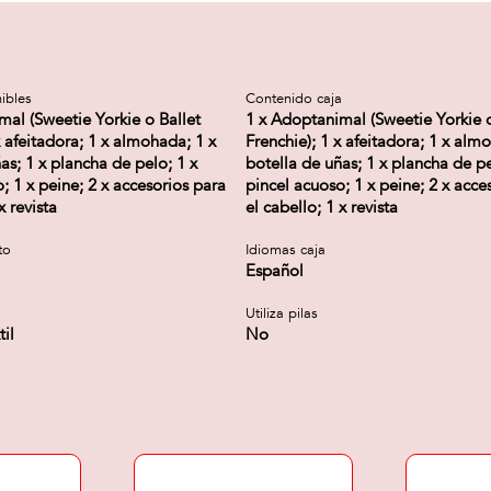
ibles
Contenido caja
mal (Sweetie Yorkie o Ballet
1 x Adoptanimal (Sweetie Yorkie o
x afeitadora; 1 x almohada; 1 x
Frenchie); 1 x afeitadora; 1 x alm
as; 1 x plancha de pelo; 1 x
botella de uñas; 1 x plancha de pe
; 1 x peine; 2 x accesorios para
pincel acuoso; 1 x peine; 2 x acce
x revista
el cabello; 1 x revista
to
Idiomas caja
Español
Utiliza pilas
til
No