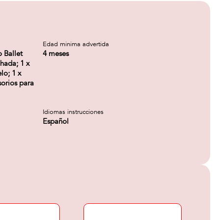
Edad minima advertida
 Ballet
4 meses
ohada; 1 x
lo; 1 x
sorios para
Idiomas instrucciones
Español