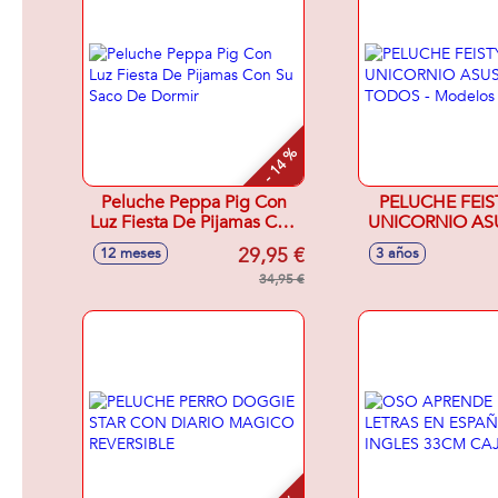
- 14 %
Peluche Peppa Pig Con
PELUCHE FEIS
Luz Fiesta De Pijamas Con
UNICORNIO AS
Su Saco De Dormir
A TODOS - Modelos
29,95 €
12 meses
3 años
surtido
34,95 €