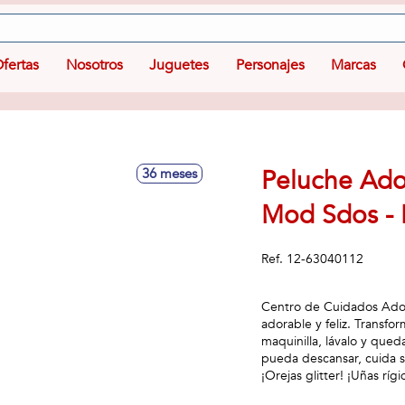
fertas
Nosotros
Juguetes
Personajes
Marcas
Peluche Ado
36 meses
Mod Sdos - 
Ref.
12-63040112
Centro de Cuidados Adop
adorable y feliz. Transfor
maquinilla, lávalo y qued
pueda descansar, cuida s
¡Orejas glitter! ¡Uñas ríg