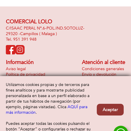
COMERCIAL LOLO
C/ISAAC PERAL Nº.6-POL.IND.SOTOLUZ-
29320 -
Campillos
( Malaga )
951 391 948
Información
Atención al cliente
Aviso legal
Condiciones generales
Política de privacidad
Envío y devolución
Política de cookies
Contacto
Utilizamos cookies propias y de terceros para
Formas de pago
fines analíticos y para mostrarte publicidad
personalizada en base a un perfil elaborado a
partir de tus hábitos de navegación (por
ejemplo, páginas visitadas). Clica
AQUÍ para
Aceptar
más información
.
Puedes aceptar todas las cookies pulsando el
botón “Aceptar” o configurarlas o rechazar su